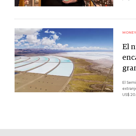
MONE
El 
enc
gra
El Semi
extranj
US$ 20.