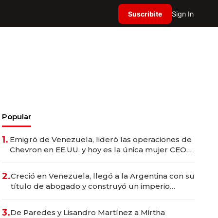
Suscribite
Sign In
Popular
1.
Emigró de Venezuela, lideró las operaciones de
Chevron en EE.UU. y hoy es la única mujer CEO
en Vaca Muerta
2.
Creció en Venezuela, llegó a la Argentina con su
título de abogado y construyó un imperio
gastronómico que revoluciona las marcas "fast
premium"
3.
De Paredes y Lisandro Martínez a Mirtha