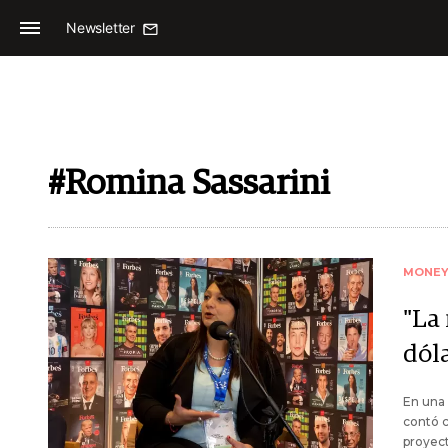
Newsletter
#Romina Sassarini
MONE
"La
dól
En una 
contó c
proyect