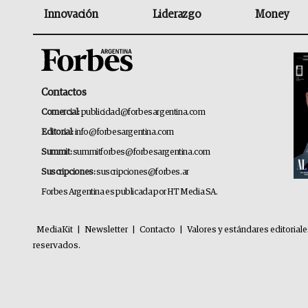
Innovación
Liderazgo
Money
Contactos
Comercial:
publicidad@forbesargentina.com
Editorial:
info@forbesargentina.com
Summit:
summitforbes@forbesargentina.com
Suscripciones:
suscripciones@forbes.ar
Forbes Argentina es publicada por HT Media SA.
MediaKit
|
Newsletter
|
Contacto
|
Valores y estándares editorial
reservados.