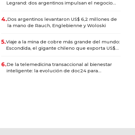
Legrand: dos argentinos impulsan el negocio
del wellness deportivo y el cuidado corporal
4.
Dos argentinos levantaron US$ 6,2 millones de
la mano de Rauch, Englebienne y Woloski
5.
Viaje a la mina de cobre más grande del mundo:
Escondida, el gigante chileno que exporta US$
14.000 millones anuales
6.
De la telemedicina transaccional al bienestar
inteligente: la evolución de doc24 para
transformar a las organizaciones