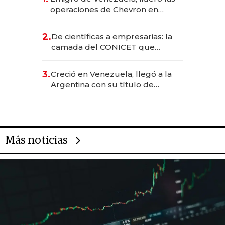
operaciones de Chevron en
EE.UU. y hoy es la única mujer
CEO en Vaca Muerta
2.
De científicas a empresarias: la
camada del CONICET que
levantó más de US$ 40 millones
para fundar startups biotech
3.
Creció en Venezuela, llegó a la
Argentina con su título de
abogado y construyó un imperio
gastronómico que revoluciona
las marcas "fast premium"
Más noticias