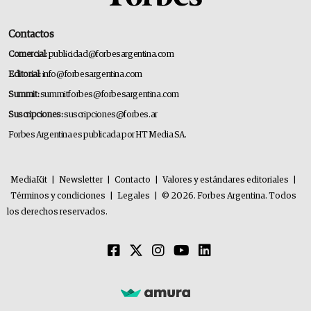
Contactos
Comercial:
publicidad@forbesargentina.com
Editorial:
info@forbesargentina.com
Summit:
summitforbes@forbesargentina.com
Suscripciones:
suscripciones@forbes.ar
Forbes Argentina es publicada por HT Media SA.
MediaKit
|
Newsletter
|
Contacto
|
Valores y estándares editoriales
|
Términos y condiciones
|
Legales
|
© 2026. Forbes Argentina. Todos
los derechos reservados.