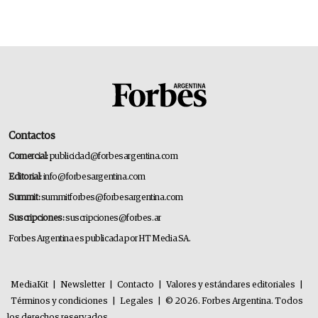
Contactos
Comercial:
publicidad@forbesargentina.com
Editorial:
info@forbesargentina.com
Summit:
summitforbes@forbesargentina.com
Suscripciones:
suscripciones@forbes.ar
Forbes Argentina es publicada por HT Media SA.
MediaKit
|
Newsletter
|
Contacto
|
Valores y estándares editoriales
|
Términos y condiciones
|
Legales
|
© 2026. Forbes Argentina. Todos
los derechos reservados.