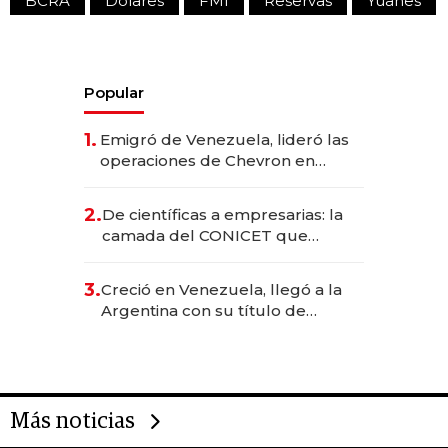
BCRA
Dólares
FMI
Reservas
Yuanes
Popular
1.
Emigró de Venezuela, lideró las
operaciones de Chevron en
EE.UU. y hoy es la única mujer
CEO en Vaca Muerta
2.
De científicas a empresarias: la
camada del CONICET que
levantó más de US$ 40 millones
para fundar startups biotech
3.
Creció en Venezuela, llegó a la
Argentina con su título de
abogado y construyó un imperio
gastronómico que revoluciona
las marcas "fast premium"
Más noticias