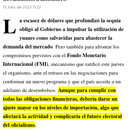
13 Julio de 2023 13.22
L
a escasez de dólares que profundizó la sequía
obligó al Gobierno a impulsar la utilización de
yuanes como salvavidas para abastecer la
demanda del mercado
. Pero también para afrontar los
Fondo Monetario
compromisos previstos con el
Internacional (FMI)
, mecanismo que ratificó este jueves
el organismo, ante el retraso en las negociaciones para
conformar un nuevo programa y que el país acceda a un
Aunque para cumplir con
adelanto de desembolsos.
todas las obligaciones financieras, debería darse un
ajuste mayor en los niveles de importación, algo que
afectará la actividad y complicaría el futuro electoral
del oficialismo
.