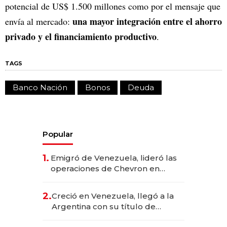
potencial de US$ 1.500 millones como por el mensaje que
una mayor integración entre el ahorro
envía al mercado:
privado y el financiamiento productivo
.
TAGS
Banco Nación
Bonos
Deuda
Popular
1.
Emigró de Venezuela, lideró las
operaciones de Chevron en
EE.UU. y hoy es la única mujer
CEO en Vaca Muerta
2.
Creció en Venezuela, llegó a la
Argentina con su título de
abogado y construyó un imperio