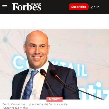
Sign In
Suscribite
MONEY
Darío Wasserman, presidente del Banco Nación
BANCO NACIÓN