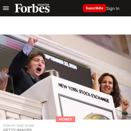
Sign In
Suscribite
MONEY
Milei en Wall Street
GETTY IMAGES