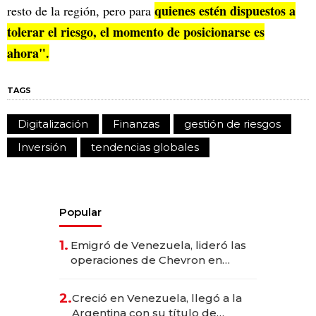
quienes estén dispuestos a
resto de la región, pero para
tolerar el riesgo, el momento de posicionarse es
ahora".
TAGS
Digitalización
Finanzas
gestión de riesgos
Inversión
tendencias globales
Popular
1.
Emigró de Venezuela, lideró las
operaciones de Chevron en
EE.UU. y hoy es la única mujer
CEO en Vaca Muerta
2.
Creció en Venezuela, llegó a la
Argentina con su título de