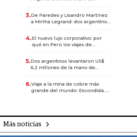
abogado y construyó un imperio
gastronómico que revoluciona
3.
De Paredes y Lisandro Martínez
las marcas "fast premium"
a Mirtha Legrand: dos argentinos
impulsan el negocio del wellness
deportivo y el cuidado corporal
4.
El nuevo lujo corporativo: por
qué en Perú los viajes de
negocios dejan de ser reuniones
para convertirse en experiencias
5.
Dos argentinos levantaron US$
transformadoras
6,2 millones de la mano de
Rauch, Englebienne y Woloski
6.
Viaje a la mina de cobre más
grande del mundo: Escondida, el
gigante chileno que exporta US$
14.000 millones anuales
Más noticias