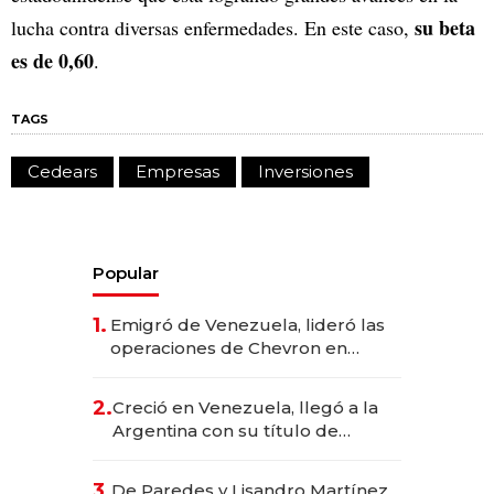
su beta
lucha contra diversas enfermedades. En este caso,
es de 0,60
.
TAGS
Cedears
Empresas
Inversiones
Popular
1.
Emigró de Venezuela, lideró las
operaciones de Chevron en
EE.UU. y hoy es la única mujer
CEO en Vaca Muerta
2.
Creció en Venezuela, llegó a la
Argentina con su título de
abogado y construyó un imperio
gastronómico que revoluciona
3.
De Paredes y Lisandro Martínez