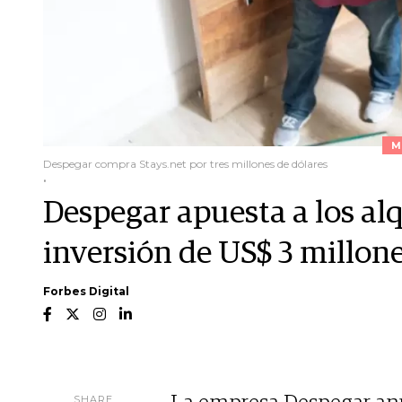
M
Despegar compra Stays.net por tres millones de dólares
.
Despegar apuesta a los alq
inversión de US$ 3 millon
Forbes Digital
SHARE