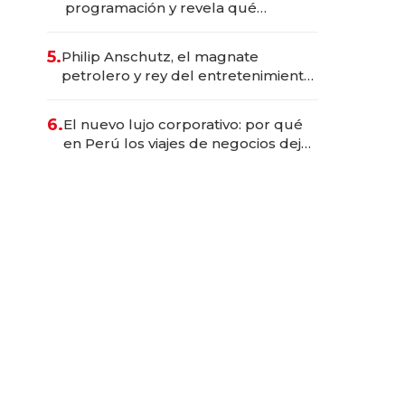
programación y revela qué
aprender para trabajar con IA
5.
Philip Anschutz, el magnate
petrolero y rey del entretenimiento
que va por la licitación de
Tecnópolis junto a Fénix
6.
El nuevo lujo corporativo: por qué
en Perú los viajes de negocios dejan
de ser reuniones para convertirse
en experiencias transformadoras