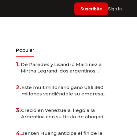
Suscribite
Sign In
Popular
1.
De Paredes y Lisandro Martínez a
Mirtha Legrand: dos argentinos
impulsan el negocio del wellness
deportivo y el cuidado corporal
2.
Este multimillonario ganó US$ 360
millones vendiéndole su empresa
de psicodélicos a Eli Lilly
3.
Creció en Venezuela, llegó a la
Argentina con su título de abogado
y construyó un imperio
gastronómico que revoluciona las
4.
Jensen Huang anticipa el fin de la
marcas "fast premium"