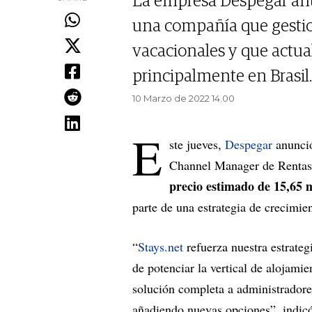
La empresa Despegar anu
una compañía que gestio
vacacionales y que actua
principalmente en Brasil.
10 Marzo de 2022 14.00
E
ste jueves,
Despegar
anunció
Channel Manager de Rentas 
precio estimado de 15,65 m
parte de una estrategia de crecimie
“
Stays.net
refuerza nuestra estrateg
de potenciar la vertical de alojami
solución completa a administradore
añadiendo nuevas opciones”, indi