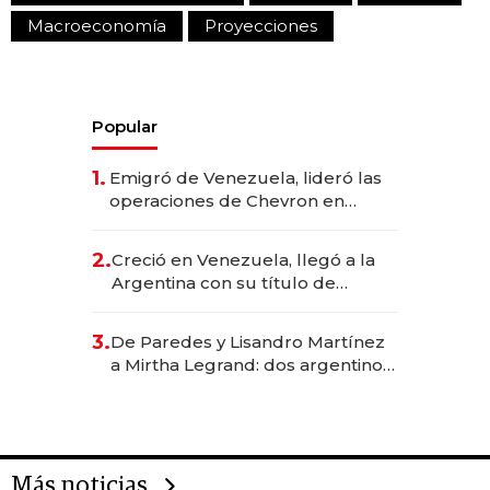
Macroeconomía
Proyecciones
Popular
1.
Emigró de Venezuela, lideró las
operaciones de Chevron en
EE.UU. y hoy es la única mujer
CEO en Vaca Muerta
2.
Creció en Venezuela, llegó a la
Argentina con su título de
abogado y construyó un imperio
gastronómico que revoluciona
3.
De Paredes y Lisandro Martínez
las marcas "fast premium"
a Mirtha Legrand: dos argentinos
impulsan el negocio del wellness
deportivo y el cuidado corporal
Más noticias