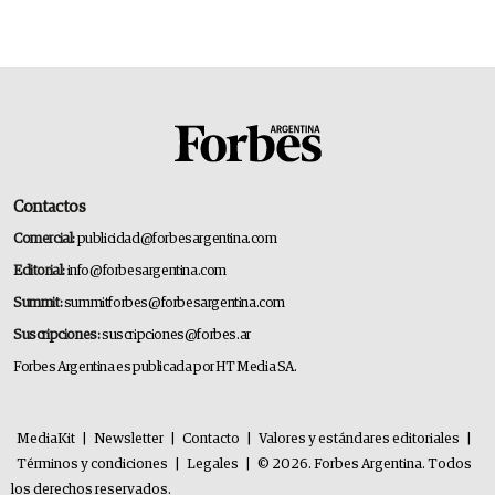
Contactos
Comercial:
publicidad@forbesargentina.com
Editorial:
info@forbesargentina.com
Summit:
summitforbes@forbesargentina.com
Suscripciones:
suscripciones@forbes.ar
Forbes Argentina es publicada por HT Media SA.
MediaKit
|
Newsletter
|
Contacto
|
Valores y estándares editoriales
|
Términos y condiciones
|
Legales
|
© 2026. Forbes Argentina. Todos
los derechos reservados.