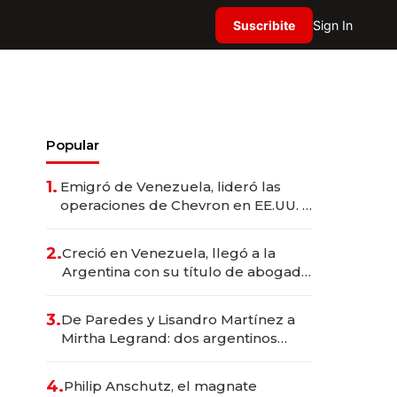
Suscribite
Sign In
Popular
1.
Emigró de Venezuela, lideró las
operaciones de Chevron en EE.UU. y
hoy es la única mujer CEO en Vaca
Muerta
2.
Creció en Venezuela, llegó a la
Argentina con su título de abogado
y construyó un imperio
gastronómico que revoluciona las
3.
De Paredes y Lisandro Martínez a
marcas "fast premium"
Mirtha Legrand: dos argentinos
impulsan el negocio del wellness
deportivo y el cuidado corporal
4.
Philip Anschutz, el magnate