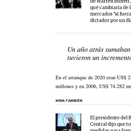
de Warren Buffett,
qué cambiaría de 
mercados "si fuer
dictador por un dí
Un año atrás sumaban 
tuvieron un increment
En el arranque de 2020 eran US$ 
millones y en 2006, US$ 74.282 mi
MIRA TAMBIÉN
El presidente del
Central dijo que 
medidas para fren