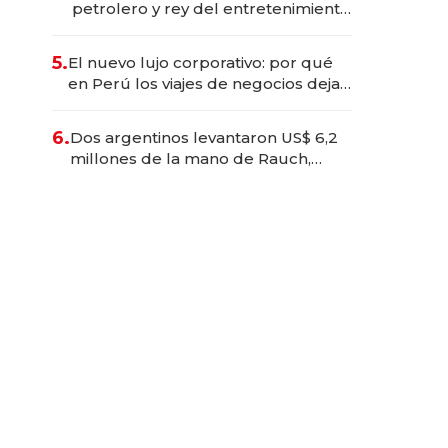
petrolero y rey del entretenimiento
que va por la licitación de
Tecnópolis junto a Fénix
5.
El nuevo lujo corporativo: por qué
en Perú los viajes de negocios dejan
de ser reuniones para convertirse
en experiencias transformadoras
6.
Dos argentinos levantaron US$ 6,2
millones de la mano de Rauch,
Englebienne y Woloski