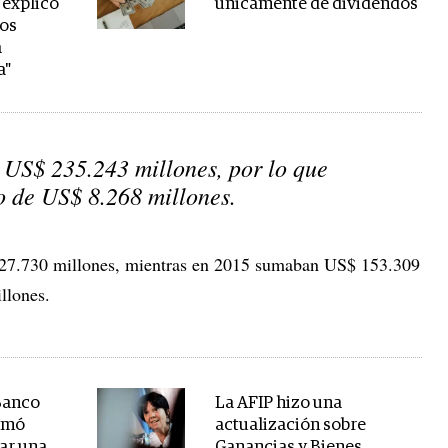
 explicó
únicamente de dividendos
los
a
a"
US$ 235.243 millones, por lo que
o de US$ 8.268 millones.
227.730 millones, mientras en 2015 sumaban US$ 153.309
llones.
 Banco
La AFIP hizo una
tomó
actualización sobre
ar una
Ganancias y Bienes