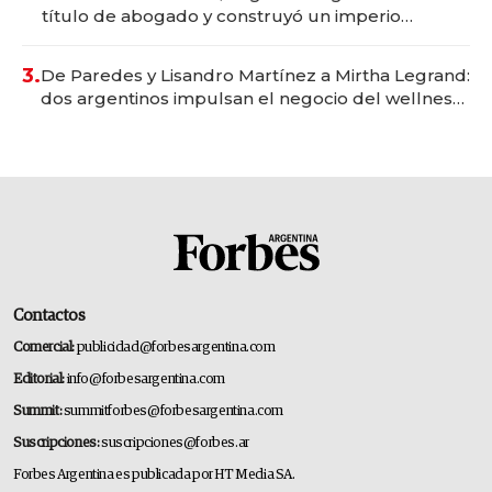
título de abogado y construyó un imperio
gastronómico que revoluciona las marcas "fast
premium"
3.
De Paredes y Lisandro Martínez a Mirtha Legrand:
dos argentinos impulsan el negocio del wellness
deportivo y el cuidado corporal
Contactos
Comercial:
publicidad@forbesargentina.com
Editorial:
info@forbesargentina.com
Summit:
summitforbes@forbesargentina.com
Suscripciones:
suscripciones@forbes.ar
Forbes Argentina es publicada por HT Media SA.