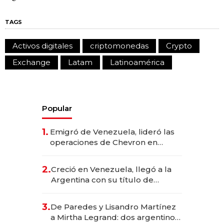
TAGS
Activos digitales
criptomonedas
Crypto
Exchange
Latam
Latinoamérica
Popular
1.
Emigró de Venezuela, lideró las
operaciones de Chevron en
EE.UU. y hoy es la única mujer
CEO en Vaca Muerta
2.
Creció en Venezuela, llegó a la
Argentina con su título de
abogado y construyó un imperio
gastronómico que revoluciona
3.
De Paredes y Lisandro Martínez
las marcas "fast premium"
a Mirtha Legrand: dos argentinos