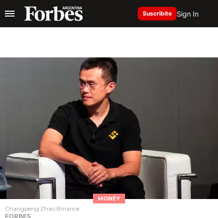
Sign In
Suscribite
MONEY
Changpeng Zhao Binance
FORBES