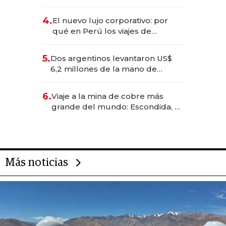
impulsan el negocio del wellness
deportivo y el cuidado corporal
4.
El nuevo lujo corporativo: por
qué en Perú los viajes de
negocios dejan de ser reuniones
para convertirse en experiencias
5.
Dos argentinos levantaron US$
transformadoras
6,2 millones de la mano de
Rauch, Englebienne y Woloski
6.
Viaje a la mina de cobre más
grande del mundo: Escondida, el
gigante chileno que exporta US$
14.000 millones anuales
Más noticias