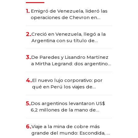
1.
Emigró de Venezuela, lideró las
operaciones de Chevron en
EE.UU. y hoy es la única mujer
CEO en Vaca Muerta
2.
Creció en Venezuela, llegó a la
Argentina con su título de
abogado y construyó un imperio
gastronómico que revoluciona
3.
De Paredes y Lisandro Martínez
las marcas "fast premium"
a Mirtha Legrand: dos argentinos
impulsan el negocio del wellness
deportivo y el cuidado corporal
4.
El nuevo lujo corporativo: por
qué en Perú los viajes de
negocios dejan de ser reuniones
para convertirse en experiencias
5.
Dos argentinos levantaron US$
transformadoras
6,2 millones de la mano de
Rauch, Englebienne y Woloski
6.
Viaje a la mina de cobre más
grande del mundo: Escondida, el