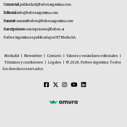
Comercial:
publicidad@forbesargentina.com
Editorial:
info@forbesargentina.com
Summit:
summitforbes@forbesargentina.com
Suscripciones:
suscripciones@forbes.ar
Forbes Argentina es publicada por HT Media SA.
MediaKit
|
Newsletter
|
Contacto
|
Valores y estándares editoriales
|
Términos y condiciones
|
Legales
|
© 2026. Forbes Argentina. Todos
los derechos reservados.