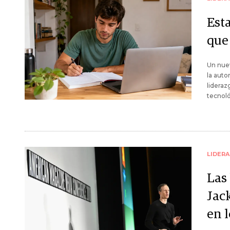
Est
que
Un nuev
la auto
lideraz
tecnoló
LIDER
Las 
Jac
en 