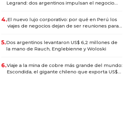
Legrand: dos argentinos impulsan el negocio
del wellness deportivo y el cuidado corporal
4.
El nuevo lujo corporativo: por qué en Perú los
viajes de negocios dejan de ser reuniones para
convertirse en experiencias transformadoras
5.
Dos argentinos levantaron US$ 6,2 millones de
la mano de Rauch, Englebienne y Woloski
6.
Viaje a la mina de cobre más grande del mundo:
Escondida, el gigante chileno que exporta US$
14.000 millones anuales