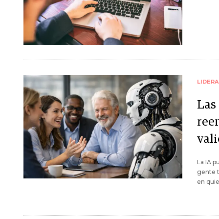
LIDER
Las
ree
val
La IA p
gente t
en quie