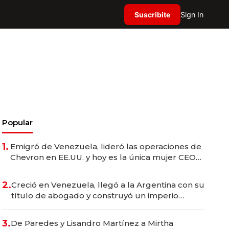
Suscribite
Sign In
Popular
1.
Emigró de Venezuela, lideró las operaciones de
Chevron en EE.UU. y hoy es la única mujer CEO
en Vaca Muerta
2.
Creció en Venezuela, llegó a la Argentina con su
título de abogado y construyó un imperio
gastronómico que revoluciona las marcas "fast
premium"
3.
De Paredes y Lisandro Martínez a Mirtha