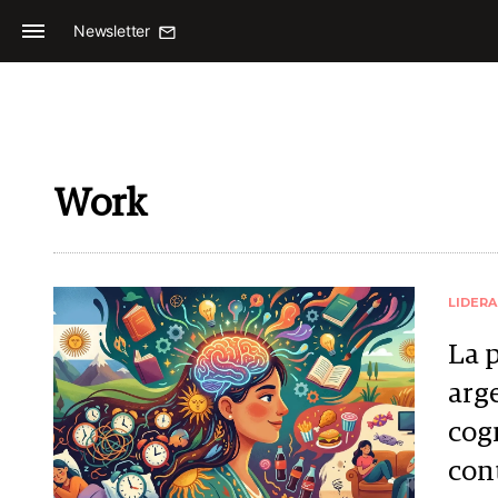
Newsletter
Work
LIDER
La p
arg
cog
con