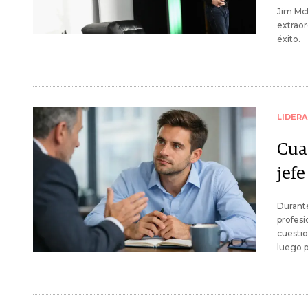
Jim Mc
extraor
éxito.
LIDER
Cuat
jefe
Durante
profesi
cuestion
luego p