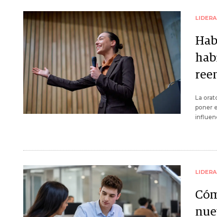
LIDER
Hab
hab
ree
La orat
poner e
influen
LIDER
Cóm
nuev