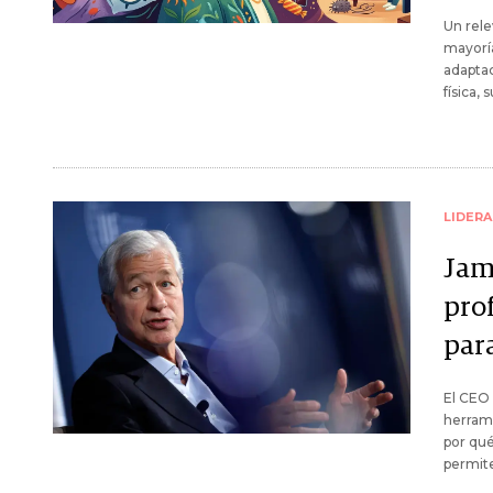
Un rele
mayoría
adaptac
física,
LIDER
Jam
pro
par
El CEO
herrami
por qué
permit