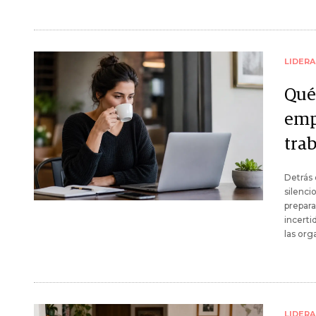
LIDER
Qué 
emp
tra
Detrás 
silenci
prepara
incerti
las org
LIDER