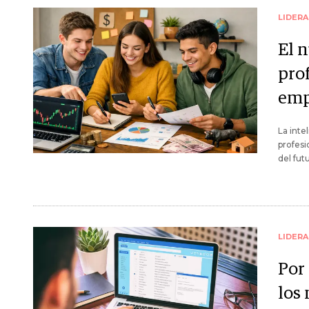
LIDER
El 
prof
emp
La inte
profesi
del fut
LIDER
Por
los