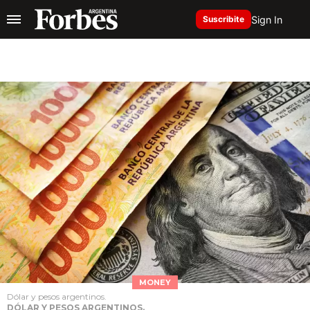
Sign In
Suscribite
MONEY
Dólar y pesos argentinos.
DÓLAR Y PESOS ARGENTINOS.