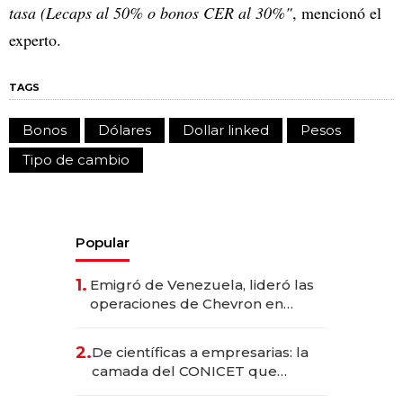
tasa (Lecaps al 50% o bonos CER al 30%"
, mencionó el
experto.
TAGS
Bonos
Dólares
Dollar linked
Pesos
Tipo de cambio
Popular
1.
Emigró de Venezuela, lideró las
operaciones de Chevron en
EE.UU. y hoy es la única mujer
CEO en Vaca Muerta
2.
De científicas a empresarias: la
camada del CONICET que
levantó más de US$ 40 millones