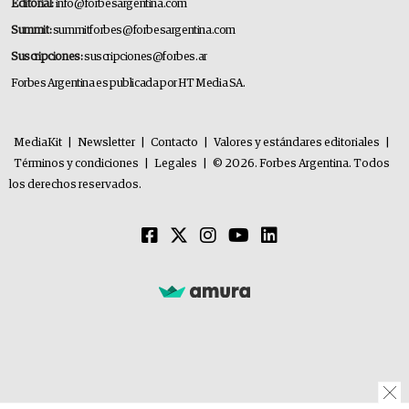
Editorial:
info@forbesargentina.com
Summit:
summitforbes@forbesargentina.com
Suscripciones:
suscripciones@forbes.ar
Forbes Argentina es publicada por HT Media SA.
MediaKit
|
Newsletter
|
Contacto
|
Valores y estándares editoriales
|
Términos y condiciones
|
Legales
|
© 2026. Forbes Argentina. Todos
los derechos reservados.