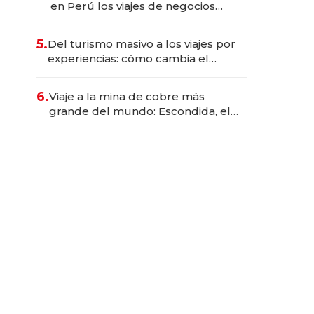
en Perú los viajes de negocios
dejan de ser reuniones para
convertirse en experiencias
5.
Del turismo masivo a los viajes por
transformadoras
experiencias: cómo cambia el
negocio de la asistencia al viajero
6.
Viaje a la mina de cobre más
grande del mundo: Escondida, el
gigante chileno que exporta US$
14.000 millones anuales