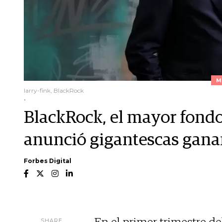
M
larry-fink, BlackRock
.
BlackRock, el mayor fondo
anunció gigantescas gana
Forbes Digital
SHARE