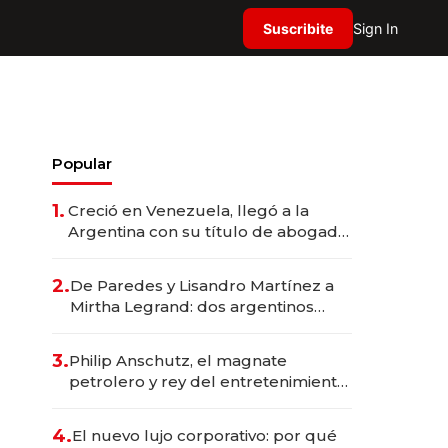
Suscribite
Sign In
Popular
1.
Creció en Venezuela, llegó a la
Argentina con su título de abogado
y construyó un imperio
gastronómico que revoluciona las
2.
De Paredes y Lisandro Martínez a
marcas "fast premium"
Mirtha Legrand: dos argentinos
impulsan el negocio del wellness
deportivo y el cuidado corporal
3.
Philip Anschutz, el magnate
petrolero y rey del entretenimiento
que va por la licitación de
Tecnópolis junto a Fénix
4.
El nuevo lujo corporativo: por qué