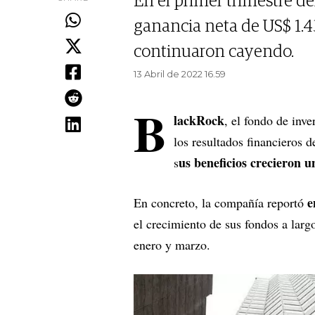
En el primer trimestre d
ganancia neta de US$ 1.4
continuaron cayendo.
13 Abril de 2022 16.59
B
lackRock
, el fondo de inv
los resultados financieros 
us beneficios crecieron
s
e
En concreto, la compañía reportó
el crecimiento de sus fondos a lar
enero y marzo.