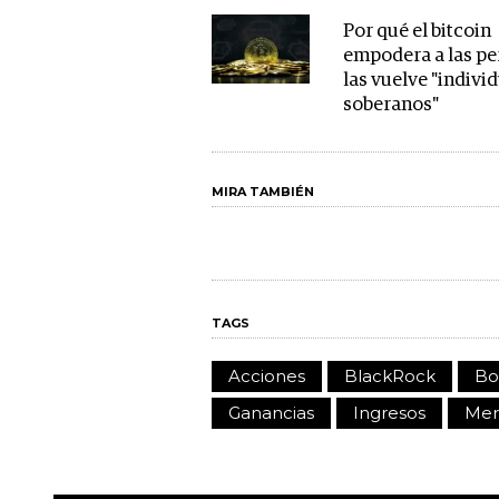
Por qué el bitcoin
empodera a las pe
las vuelve "indivi
soberanos"
MIRA TAMBIÉN
TAGS
Acciones
BlackRock
Bo
Ganancias
Ingresos
Mer