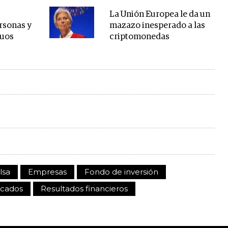
La Unión Europea le da un
rsonas y
mazazo inesperado a las
duos
criptomonedas
lsa
Empresas
Fondo de inversión
cados
Resultados financieros