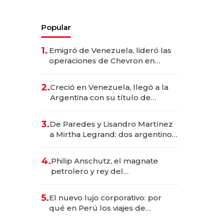
Popular
1.
Emigró de Venezuela, lideró las
operaciones de Chevron en
EE.UU. y hoy es la única mujer
CEO en Vaca Muerta
2.
Creció en Venezuela, llegó a la
Argentina con su título de
abogado y construyó un imperio
gastronómico que revoluciona
3.
De Paredes y Lisandro Martínez
las marcas "fast premium"
a Mirtha Legrand: dos argentinos
impulsan el negocio del wellness
deportivo y el cuidado corporal
4.
Philip Anschutz, el magnate
petrolero y rey del
entretenimiento que va por la
licitación de Tecnópolis junto a
5.
El nuevo lujo corporativo: por
Fénix
qué en Perú los viajes de
negocios dejan de ser reuniones