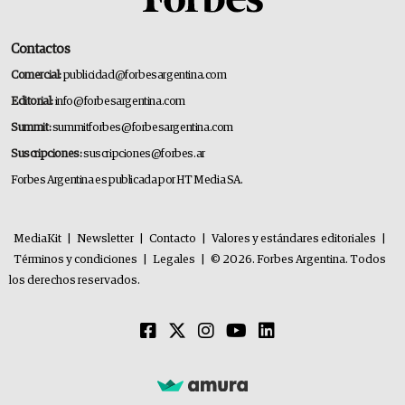
Contactos
Comercial:
publicidad@forbesargentina.com
Editorial:
info@forbesargentina.com
Summit:
summitforbes@forbesargentina.com
Suscripciones:
suscripciones@forbes.ar
Forbes Argentina es publicada por HT Media SA.
MediaKit
|
Newsletter
|
Contacto
|
Valores y estándares editoriales
|
Términos y condiciones
|
Legales
|
© 2026. Forbes Argentina. Todos
los derechos reservados.