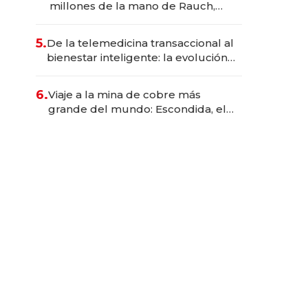
millones de la mano de Rauch,
Englebienne y Woloski
5.
De la telemedicina transaccional al
bienestar inteligente: la evolución
de doc24 para transformar a las
organizaciones
6.
Viaje a la mina de cobre más
grande del mundo: Escondida, el
gigante chileno que exporta US$
14.000 millones anuales