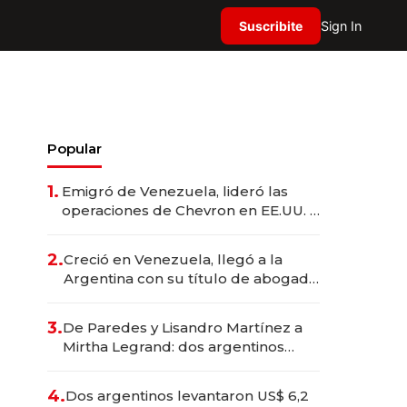
Suscribite
Sign In
Popular
1.
Emigró de Venezuela, lideró las
operaciones de Chevron en EE.UU. y
hoy es la única mujer CEO en Vaca
Muerta
2.
Creció en Venezuela, llegó a la
Argentina con su título de abogado
y construyó un imperio
gastronómico que revoluciona las
3.
De Paredes y Lisandro Martínez a
marcas "fast premium"
Mirtha Legrand: dos argentinos
impulsan el negocio del wellness
deportivo y el cuidado corporal
4.
Dos argentinos levantaron US$ 6,2