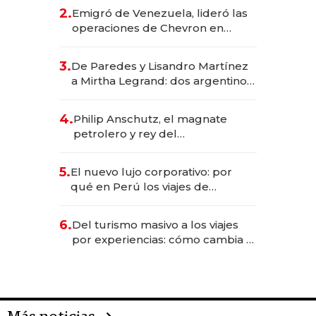
gastronómico que revoluciona
2.
Emigró de Venezuela, lideró las
las marcas "fast premium"
operaciones de Chevron en
EE.UU. y hoy es la única mujer
CEO en Vaca Muerta
3.
De Paredes y Lisandro Martínez
a Mirtha Legrand: dos argentinos
impulsan el negocio del wellness
deportivo y el cuidado corporal
4.
Philip Anschutz, el magnate
petrolero y rey del
entretenimiento que va por la
licitación de Tecnópolis junto a
5.
El nuevo lujo corporativo: por
Fénix
qué en Perú los viajes de
negocios dejan de ser reuniones
para convertirse en experiencias
6.
Del turismo masivo a los viajes
transformadoras
por experiencias: cómo cambia el
negocio de la asistencia al viajero