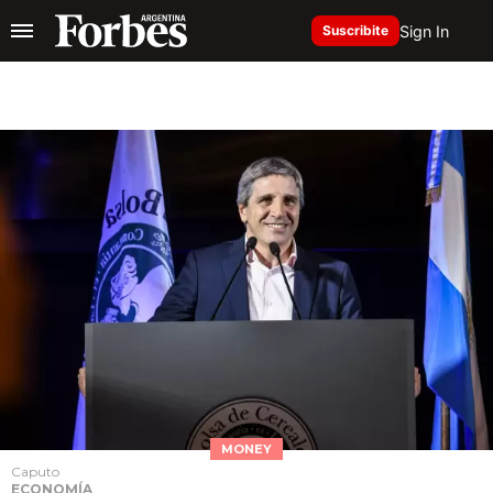
Sign In
Suscribite
MONEY
Caputo
ECONOMÍA