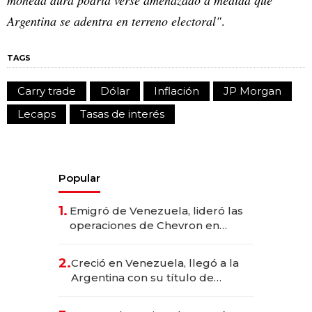
Argentina se adentra en terreno electoral"
.
TAGS
Carry trade
Dólar
Inflación
JP Morgan
Lecaps
Tasas de interés
Popular
1.
Emigró de Venezuela, lideró las
operaciones de Chevron en
EE.UU. y hoy es la única mujer
CEO en Vaca Muerta
2.
Creció en Venezuela, llegó a la
Argentina con su título de
abogado y construyó un imperio
gastronómico que revoluciona