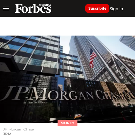
Sign In
Suscribite
MONEY
JP Morgan Chase
JPM