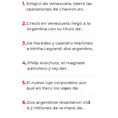
1.
Emigró de Venezuela, lideró las
operaciones de Chevron en
EE.UU. y hoy es la única mujer
CEO en Vaca Muerta
2.
Creció en Venezuela, llegó a la
Argentina con su título de
abogado y construyó un imperio
gastronómico que revoluciona
3.
De Paredes y Lisandro Martínez
las marcas "fast premium"
a Mirtha Legrand: dos argentinos
impulsan el negocio del wellness
deportivo y el cuidado corporal
4.
Philip Anschutz, el magnate
petrolero y rey del
entretenimiento que va por la
licitación de Tecnópolis junto a
5.
El nuevo lujo corporativo: por
Fénix
qué en Perú los viajes de
negocios dejan de ser reuniones
para convertirse en experiencias
6.
Dos argentinos levantaron US$
transformadoras
6,2 millones de la mano de
Rauch, Englebienne y Woloski