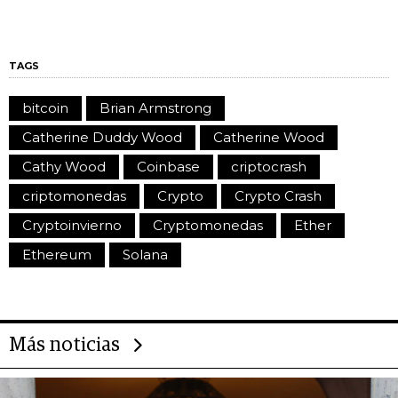
TAGS
bitcoin
Brian Armstrong
Catherine Duddy Wood
Catherine Wood
Cathy Wood
Coinbase
criptocrash
criptomonedas
Crypto
Crypto Crash
Cryptoinvierno
Cryptomonedas
Ether
Ethereum
Solana
Más noticias