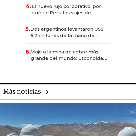
deportivo y el cuidado corporal
4.
El nuevo lujo corporativo: por
qué en Perú los viajes de
negocios dejan de ser reuniones
para convertirse en experiencias
5.
Dos argentinos levantaron US$
transformadoras
6,2 millones de la mano de
Rauch, Englebienne y Woloski
6.
Viaje a la mina de cobre más
grande del mundo: Escondida, el
gigante chileno que exporta US$
14.000 millones anuales
Más noticias