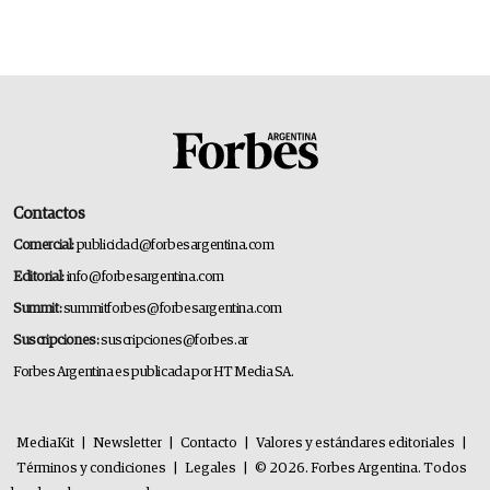
Contactos
Comercial:
publicidad@forbesargentina.com
Editorial:
info@forbesargentina.com
Summit:
summitforbes@forbesargentina.com
Suscripciones:
suscripciones@forbes.ar
Forbes Argentina es publicada por HT Media SA.
MediaKit
|
Newsletter
|
Contacto
|
Valores y estándares editoriales
|
Términos y condiciones
|
Legales
|
© 2026. Forbes Argentina. Todos