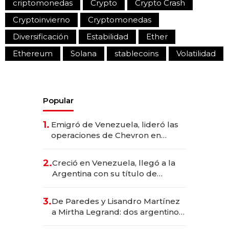
criptomonedas
Crypto
Crypto Crash
Cryptoinvierno
Cryptomonedas
Diversificación
Estabilidad
Ether
Ethereum
Solana
stablecoins
Volatilidad
Popular
1.
Emigró de Venezuela, lideró las
operaciones de Chevron en
EE.UU. y hoy es la única mujer
CEO en Vaca Muerta
2.
Creció en Venezuela, llegó a la
Argentina con su título de
abogado y construyó un imperio
gastronómico que revoluciona
3.
De Paredes y Lisandro Martínez
las marcas "fast premium"
a Mirtha Legrand: dos argentinos
impulsan el negocio del wellness