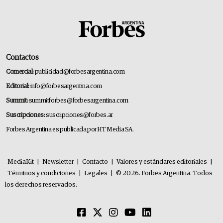
Contactos
Comercial:
publicidad@forbesargentina.com
Editorial:
info@forbesargentina.com
Summit:
summitforbes@forbesargentina.com
Suscripciones:
suscripciones@forbes.ar
Forbes Argentina es publicada por HT Media SA.
MediaKit
|
Newsletter
|
Contacto
|
Valores y estándares editoriales
|
Términos y condiciones
|
Legales
|
© 2026. Forbes Argentina. Todos
los derechos reservados.