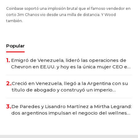
Coinbase soportó una implosión brutal que el famoso vendedor en
corto Jim Chanos vio desde una milla de distancia. Y Wood
también.
Popular
1.
Emigró de Venezuela, lideró las operaciones de
Chevron en EE.UU. y hoy es la única mujer CEO en
Vaca Muerta
2.
Creció en Venezuela, llegó a la Argentina con su
título de abogado y construyó un imperio
gastronómico que revoluciona las marcas "fast
premium"
3.
De Paredes y Lisandro Martínez a Mirtha Legrand:
dos argentinos impulsan el negocio del wellness
deportivo y el cuidado corporal