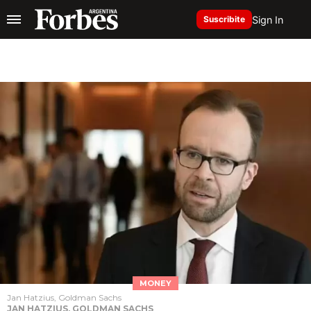
Sign In
Suscribite
MONEY
Jan Hatzius, Goldman Sachs
JAN HATZIUS, GOLDMAN SACHS