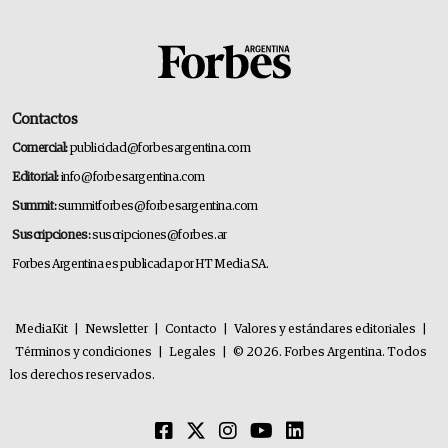
Contactos
Comercial:
publicidad@forbesargentina.com
Editorial:
info@forbesargentina.com
Summit:
summitforbes@forbesargentina.com
Suscripciones:
suscripciones@forbes.ar
Forbes Argentina es publicada por HT Media SA.
MediaKit
|
Newsletter
|
Contacto
|
Valores y estándares editoriales
|
Términos y condiciones
|
Legales
|
© 2026. Forbes Argentina. Todos
los derechos reservados.