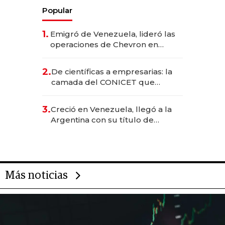
Popular
1.
Emigró de Venezuela, lideró las
operaciones de Chevron en
EE.UU. y hoy es la única mujer
CEO en Vaca Muerta
2.
De científicas a empresarias: la
camada del CONICET que
levantó más de US$ 40 millones
para fundar startups biotech
3.
Creció en Venezuela, llegó a la
Argentina con su título de
abogado y construyó un imperio
gastronómico que revoluciona
las marcas "fast premium"
Más noticias