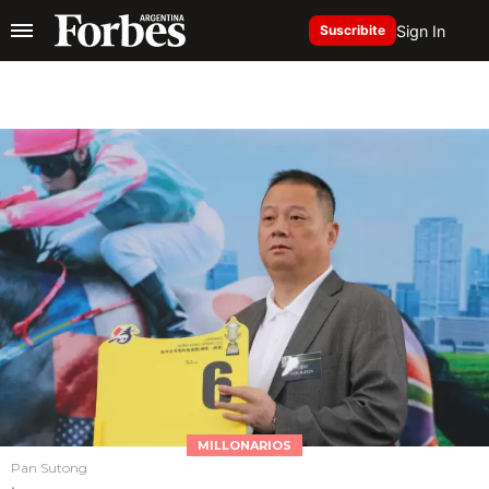
Sign In
Suscribite
MILLONARIOS
Pan Sutong
.