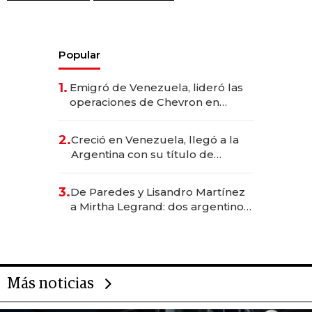
Popular
1.
Emigró de Venezuela, lideró las
operaciones de Chevron en
EE.UU. y hoy es la única mujer
CEO en Vaca Muerta
2.
Creció en Venezuela, llegó a la
Argentina con su título de
abogado y construyó un imperio
gastronómico que revoluciona
3.
De Paredes y Lisandro Martínez
las marcas "fast premium"
a Mirtha Legrand: dos argentinos
impulsan el negocio del wellness
deportivo y el cuidado corporal
Más noticias