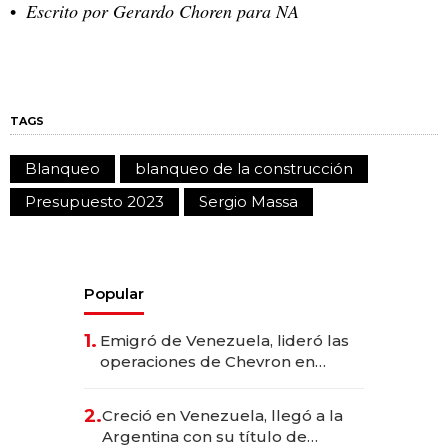
Escrito por Gerardo Choren para NA
TAGS
Blanqueo
blanqueo de la construcción
Presupuesto 2023
Sergio Massa
Popular
1.
Emigró de Venezuela, lideró las
operaciones de Chevron en
EE.UU. y hoy es la única mujer
CEO en Vaca Muerta
2.
Creció en Venezuela, llegó a la
Argentina con su título de