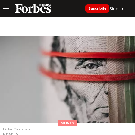
Sign In
Suscribite
MONEY
Dólar, filo, atado
PEXELS