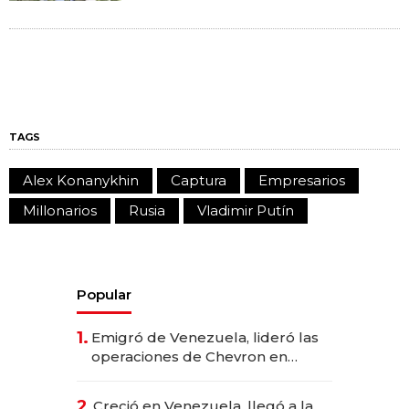
TAGS
Alex Konanykhin
Captura
Empresarios
Millonarios
Rusia
Vladimir Putín
Popular
1.
Emigró de Venezuela, lideró las
operaciones de Chevron en
EE.UU. y hoy es la única mujer
CEO en Vaca Muerta
2.
Creció en Venezuela, llegó a la