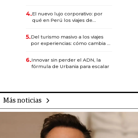
entretenimiento que va por la
licitación de Tecnópolis junto a
4.
El nuevo lujo corporativo: por
Fénix
qué en Perú los viajes de
negocios dejan de ser reuniones
para convertirse en experiencias
5.
Del turismo masivo a los viajes
transformadoras
por experiencias: cómo cambia el
negocio de la asistencia al viajero
6.
Innovar sin perder el ADN, la
fórmula de Urbania para escalar
Más noticias