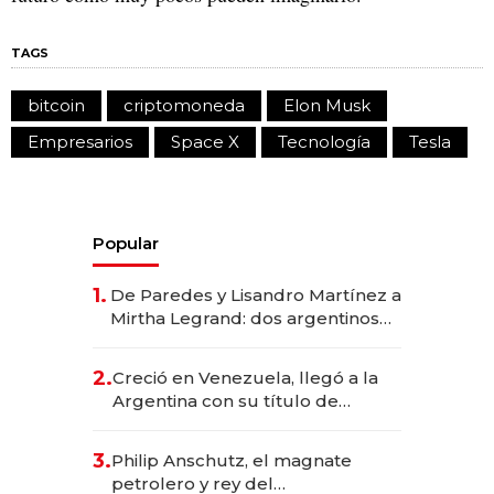
TAGS
bitcoin
criptomoneda
Elon Musk
Empresarios
Space X
Tecnología
Tesla
Popular
1.
De Paredes y Lisandro Martínez a
Mirtha Legrand: dos argentinos
impulsan el negocio del wellness
deportivo y el cuidado corporal
2.
Creció en Venezuela, llegó a la
Argentina con su título de
abogado y construyó un imperio
gastronómico que revoluciona
3.
Philip Anschutz, el magnate
las marcas "fast premium"
petrolero y rey del