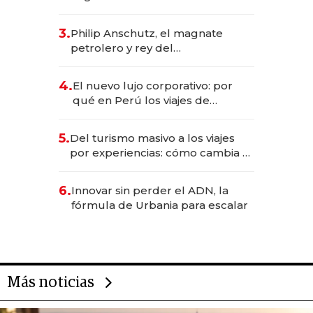
abogado y construyó un imperio
gastronómico que revoluciona
3.
Philip Anschutz, el magnate
las marcas "fast premium"
petrolero y rey del
entretenimiento que va por la
licitación de Tecnópolis junto a
4.
El nuevo lujo corporativo: por
Fénix
qué en Perú los viajes de
negocios dejan de ser reuniones
para convertirse en experiencias
5.
Del turismo masivo a los viajes
transformadoras
por experiencias: cómo cambia el
negocio de la asistencia al viajero
6.
Innovar sin perder el ADN, la
fórmula de Urbania para escalar
Más noticias