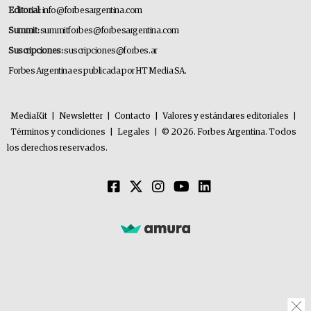
Editorial:
info@forbesargentina.com
Summit:
summitforbes@forbesargentina.com
Suscripciones:
suscripciones@forbes.ar
Forbes Argentina es publicada por HT Media SA.
MediaKit
|
Newsletter
|
Contacto
|
Valores y estándares editoriales
|
Términos y condiciones
|
Legales
|
© 2026. Forbes Argentina. Todos
los derechos reservados.