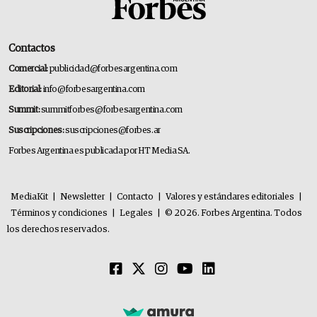
Contactos
Comercial:
publicidad@forbesargentina.com
Editorial:
info@forbesargentina.com
Summit:
summitforbes@forbesargentina.com
Suscripciones:
suscripciones@forbes.ar
Forbes Argentina es publicada por HT Media SA.
MediaKit
|
Newsletter
|
Contacto
|
Valores y estándares editoriales
|
Términos y condiciones
|
Legales
|
© 2026. Forbes Argentina. Todos
los derechos reservados.