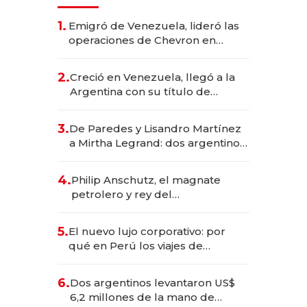
1.
Emigró de Venezuela, lideró las
operaciones de Chevron en
EE.UU. y hoy es la única mujer
CEO en Vaca Muerta
2.
Creció en Venezuela, llegó a la
Argentina con su título de
abogado y construyó un imperio
gastronómico que revoluciona
3.
De Paredes y Lisandro Martínez
las marcas "fast premium"
a Mirtha Legrand: dos argentinos
impulsan el negocio del wellness
deportivo y el cuidado corporal
4.
Philip Anschutz, el magnate
petrolero y rey del
entretenimiento que va por la
licitación de Tecnópolis junto a
5.
El nuevo lujo corporativo: por
Fénix
qué en Perú los viajes de
negocios dejan de ser reuniones
para convertirse en experiencias
6.
Dos argentinos levantaron US$
transformadoras
6,2 millones de la mano de