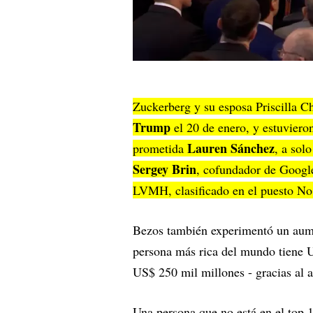
Zuckerberg y su esposa Priscilla C
Trump
el 20 de enero, y estuvier
Lauren Sánchez
prometida
, a sol
Sergey Brin
, cofundador de Google
LVMH, clasificado en el puesto No
Bezos también experimentó un aume
persona más rica del mundo tiene U
US$ 250 mil millones - gracias al 
Una persona que no está en el top 