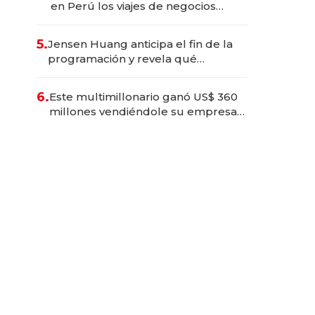
en Perú los viajes de negocios
dejan de ser reuniones para
convertirse en experiencias
5.
Jensen Huang anticipa el fin de la
transformadoras
programación y revela qué
aprender para trabajar con IA
6.
Este multimillonario ganó US$ 360
millones vendiéndole su empresa
de psicodélicos a Eli Lilly