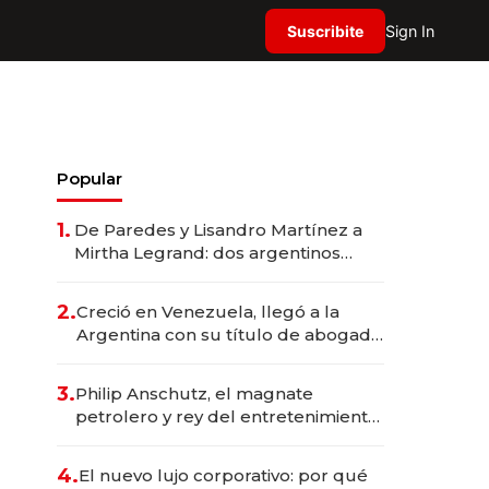
Suscribite
Sign In
Popular
1.
De Paredes y Lisandro Martínez a
Mirtha Legrand: dos argentinos
impulsan el negocio del wellness
deportivo y el cuidado corporal
2.
Creció en Venezuela, llegó a la
Argentina con su título de abogado
y construyó un imperio
gastronómico que revoluciona las
3.
Philip Anschutz, el magnate
marcas "fast premium"
petrolero y rey del entretenimiento
que va por la licitación de
Tecnópolis junto a Fénix
4.
El nuevo lujo corporativo: por qué