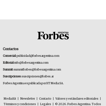
Contactos
Comercial:
publicidad@forbesargentina.com
Editorial:
info@forbesargentina.com
Summit:
summitforbes@forbesargentina.com
Suscripciones:
suscripciones@forbes.ar
Forbes Argentina es publicada por HT Media SA.
MediaKit
|
Newsletter
|
Contacto
|
Valores y estándares editoriales
|
Términos y condiciones
|
Legales
|
© 2026. Forbes Argentina. Todos