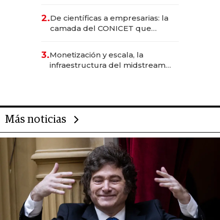
EE.UU. y hoy es la única mujer
CEO en Vaca Muerta
2.
De científicas a empresarias: la
camada del CONICET que
levantó más de US$ 40 millones
para fundar startups biotech
3.
Monetización y escala, la
infraestructura del midstream
busca destrabar el potencial de
Vaca Muerta
Más noticias