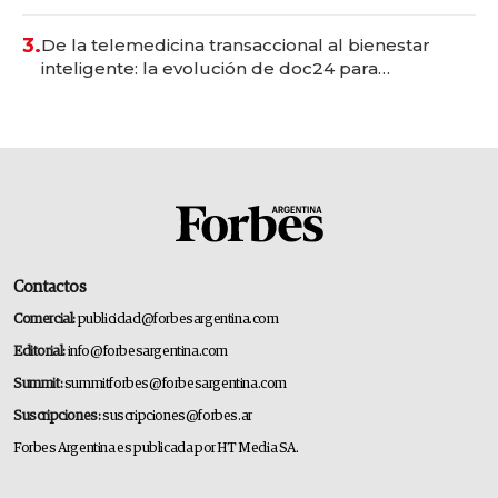
gastronómico que revoluciona las marcas "fast
premium"
3.
De la telemedicina transaccional al bienestar
inteligente: la evolución de doc24 para
transformar a las organizaciones
Contactos
Comercial:
publicidad@forbesargentina.com
Editorial:
info@forbesargentina.com
Summit:
summitforbes@forbesargentina.com
Suscripciones:
suscripciones@forbes.ar
Forbes Argentina es publicada por HT Media SA.