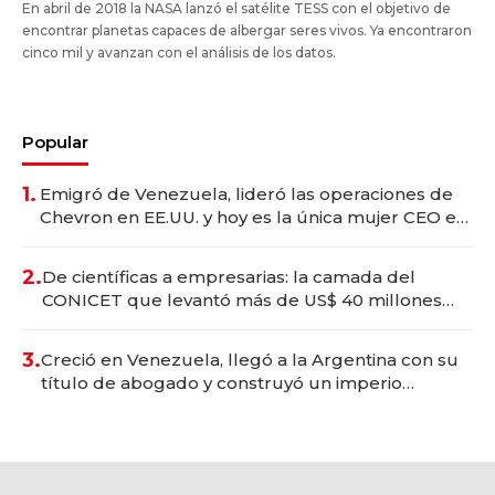
En abril de 2018 la NASA lanzó el satélite TESS con el objetivo de
encontrar planetas capaces de albergar seres vivos. Ya encontraron
cinco mil y avanzan con el análisis de los datos.
Popular
1.
Emigró de Venezuela, lideró las operaciones de
Chevron en EE.UU. y hoy es la única mujer CEO en
Vaca Muerta
2.
De científicas a empresarias: la camada del
CONICET que levantó más de US$ 40 millones
para fundar startups biotech
3.
Creció en Venezuela, llegó a la Argentina con su
título de abogado y construyó un imperio
gastronómico que revoluciona las marcas "fast
premium"