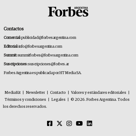
Contactos
Comercial:
publicidad@forbesargentina.com
Editorial:
info@forbesargentina.com
Summit:
summitforbes@forbesargentina.com
Suscripciones:
suscripciones@forbes.ar
Forbes Argentina es publicada por HT Media SA.
MediaKit
|
Newsletter
|
Contacto
|
Valores y estándares editoriales
|
Términos y condiciones
|
Legales
|
© 2026. Forbes Argentina. Todos
los derechos reservados.