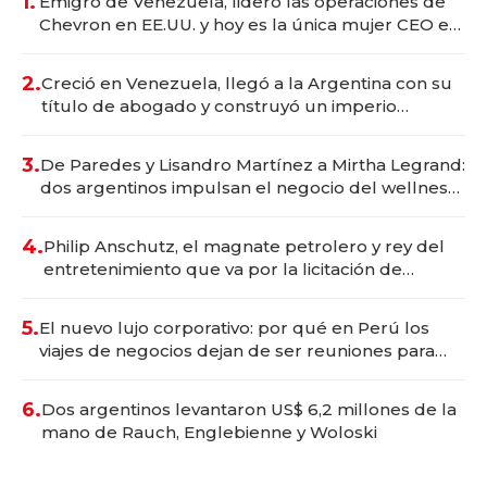
1.
Emigró de Venezuela, lideró las operaciones de
Chevron en EE.UU. y hoy es la única mujer CEO en
Vaca Muerta
2.
Creció en Venezuela, llegó a la Argentina con su
título de abogado y construyó un imperio
gastronómico que revoluciona las marcas "fast
premium"
3.
De Paredes y Lisandro Martínez a Mirtha Legrand:
dos argentinos impulsan el negocio del wellness
deportivo y el cuidado corporal
4.
Philip Anschutz, el magnate petrolero y rey del
entretenimiento que va por la licitación de
Tecnópolis junto a Fénix
5.
El nuevo lujo corporativo: por qué en Perú los
viajes de negocios dejan de ser reuniones para
convertirse en experiencias transformadoras
6.
Dos argentinos levantaron US$ 6,2 millones de la
mano de Rauch, Englebienne y Woloski