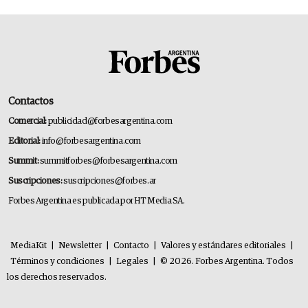
Contactos
Comercial:
publicidad@forbesargentina.com
Editorial:
info@forbesargentina.com
Summit:
summitforbes@forbesargentina.com
Suscripciones:
suscripciones@forbes.ar
Forbes Argentina es publicada por HT Media SA.
MediaKit
|
Newsletter
|
Contacto
|
Valores y estándares editoriales
|
Términos y condiciones
|
Legales
|
© 2026. Forbes Argentina. Todos
los derechos reservados.