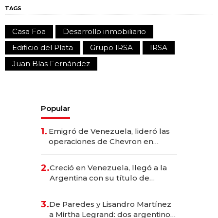
TAGS
Casa Foa
Desarrollo inmobiliario
Edificio del Plata
Grupo IRSA
IRSA
Juan Blas Fernández
Popular
1.
Emigró de Venezuela, lideró las
operaciones de Chevron en
EE.UU. y hoy es la única mujer
CEO en Vaca Muerta
2.
Creció en Venezuela, llegó a la
Argentina con su título de
abogado y construyó un imperio
gastronómico que revoluciona
3.
De Paredes y Lisandro Martínez
las marcas "fast premium"
a Mirtha Legrand: dos argentinos