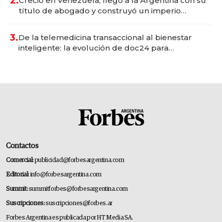
2.
Creció en Venezuela, llegó a la Argentina con su
título de abogado y construyó un imperio
gastronómico que revoluciona las marcas "fast
premium"
3.
De la telemedicina transaccional al bienestar
inteligente: la evolución de doc24 para
transformar a las organizaciones
Contactos
Comercial:
publicidad@forbesargentina.com
Editorial:
info@forbesargentina.com
Summit:
summitforbes@forbesargentina.com
Suscripciones:
suscripciones@forbes.ar
Forbes Argentina es publicada por HT Media SA.