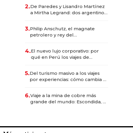
gastronómico que revoluciona
2.
De Paredes y Lisandro Martínez
las marcas "fast premium"
a Mirtha Legrand: dos argentinos
impulsan el negocio del wellness
deportivo y el cuidado corporal
3.
Philip Anschutz, el magnate
petrolero y rey del
entretenimiento que va por la
licitación de Tecnópolis junto a
4.
El nuevo lujo corporativo: por
Fénix
qué en Perú los viajes de
negocios dejan de ser reuniones
para convertirse en experiencias
5.
Del turismo masivo a los viajes
transformadoras
por experiencias: cómo cambia el
negocio de la asistencia al viajero
6.
Viaje a la mina de cobre más
grande del mundo: Escondida, el
gigante chileno que exporta US$
14.000 millones anuales