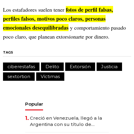
fotos de perfil falsas,
Los estafadores suelen tener
perfiles falsos, motivos poco claros, personas
emocionales desequilibradas
y comportamiento pasado
poco claro, que planean extorsionarte por dinero.
TAGS
ciberestafas
Delito
Extorsión
Justicia
sextortion
Víctimas
Popular
1.
Creció en Venezuela, llegó a la
Argentina con su título de
abogado y construyó un imperio