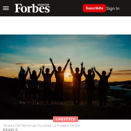
Sign In
Suscribite
LIFESTYLE
Silueta De Personas Durante La Puesta De Sol
PEXELS