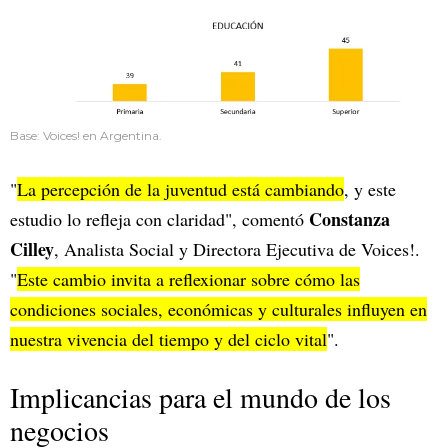
Base: Voices! en Argentina.
"
La percepción de la juventud está cambiando
, y este
Constanza
estudio lo refleja con claridad", comentó
Cilley
, Analista Social y Directora Ejecutiva de Voices!.
"
Este cambio invita a reflexionar sobre cómo las
condiciones sociales, económicas y culturales influyen en
nuestra vivencia del tiempo y del ciclo vital
".
Implicancias para el mundo de los
negocios