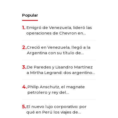
Popular
1.
Emigró de Venezuela, lideró las
operaciones de Chevron en
EE.UU. y hoy es la única mujer
CEO en Vaca Muerta
2.
Creció en Venezuela, llegó a la
Argentina con su título de
abogado y construyó un imperio
gastronómico que revoluciona
3.
De Paredes y Lisandro Martínez
las marcas "fast premium"
a Mirtha Legrand: dos argentinos
impulsan el negocio del wellness
deportivo y el cuidado corporal
4.
Philip Anschutz, el magnate
petrolero y rey del
entretenimiento que va por la
licitación de Tecnópolis junto a
5.
El nuevo lujo corporativo: por
Fénix
qué en Perú los viajes de
negocios dejan de ser reuniones