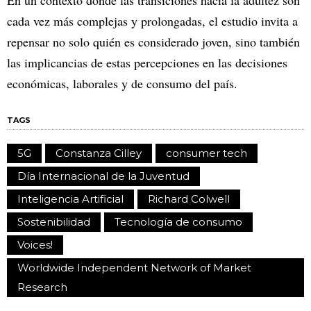
En un contexto donde las transiciones hacia la adultez son
cada vez más complejas y prolongadas, el estudio invita a
repensar no solo quién es considerado joven, sino también
las implicancias de estas percepciones en las decisiones
económicas, laborales y de consumo del país.
TAGS
5G
Constanza Cilley
consumer tech
Día Internacional de la Juventud
Inteligencia Artificial
Richard Colwell
Sostenibilidad
Tecnología de consumo
Voices!
Worldwide Independent Network of Market
Research