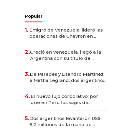
Popular
1.
Emigró de Venezuela, lideró las
operaciones de Chevron en
EE.UU. y hoy es la única mujer
CEO en Vaca Muerta
2.
Creció en Venezuela, llegó a la
Argentina con su título de
abogado y construyó un imperio
gastronómico que revoluciona
3.
De Paredes y Lisandro Martínez
las marcas "fast premium"
a Mirtha Legrand: dos argentinos
impulsan el negocio del wellness
deportivo y el cuidado corporal
4.
El nuevo lujo corporativo: por
qué en Perú los viajes de
negocios dejan de ser reuniones
para convertirse en experiencias
5.
Dos argentinos levantaron US$
transformadoras
6,2 millones de la mano de
Rauch, Englebienne y Woloski