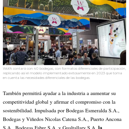
WofA contará con 40 bodegas, con formatos diferenciales de participación,
replicando así el modelo implementado exitosamente en 2023 que toma
en cuenta las necesidades diferenciales de las bodegas.
También permitirá ayudar a la industria a aumentar su
competitividad global y afirmar el compromiso con la
sostenibilidad. Impulsada por Bodegas Esmeralda S.A.,
Bodegas y Viñedos Nicolas Catena S.A., Puerto Ancona
la
S.A., Bodegas Fabre S.A. y Gualtallary S.A,