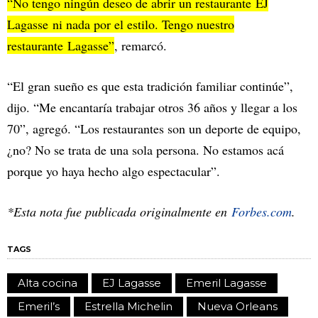
“No tengo ningún deseo de abrir un restaurante EJ
Lagasse ni nada por el estilo. Tengo nuestro
restaurante Lagasse”
, remarcó.
“El gran sueño es que esta tradición familiar continúe”,
dijo. “Me encantaría trabajar otros 36 años y llegar a los
70”, agregó. “Los restaurantes son un deporte de equipo,
¿no? No se trata de una sola persona. No estamos acá
porque yo haya hecho algo espectacular”.
*Esta nota fue publicada originalmente en
Forbes.com
.
TAGS
Alta cocina
EJ Lagasse
Emeril Lagasse
Emeril’s
Estrella Michelin
Nueva Orleans