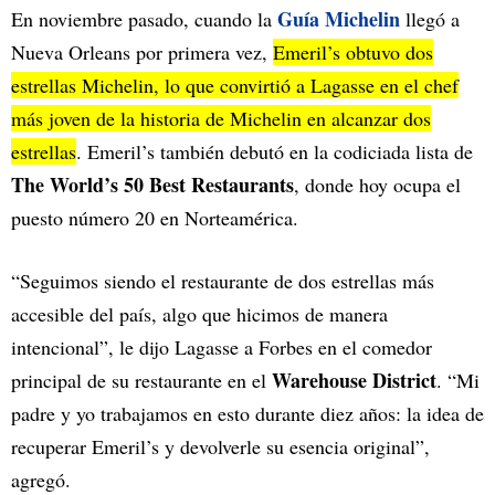
Guía Michelin
En noviembre pasado, cuando la
llegó a
Nueva Orleans por primera vez,
Emeril’s obtuvo dos
estrellas Michelin, lo que convirtió a Lagasse en el chef
más joven de la historia de Michelin en alcanzar dos
estrellas
. Emeril’s también debutó en la codiciada lista de
The World’s 50 Best Restaurants
, donde hoy ocupa el
puesto número 20 en Norteamérica.
“Seguimos siendo el restaurante de dos estrellas más
accesible del país, algo que hicimos de manera
intencional”, le dijo Lagasse a Forbes en el comedor
Warehouse District
principal de su restaurante en el
. “Mi
padre y yo trabajamos en esto durante diez años: la idea de
recuperar Emeril’s y devolverle su esencia original”,
agregó.