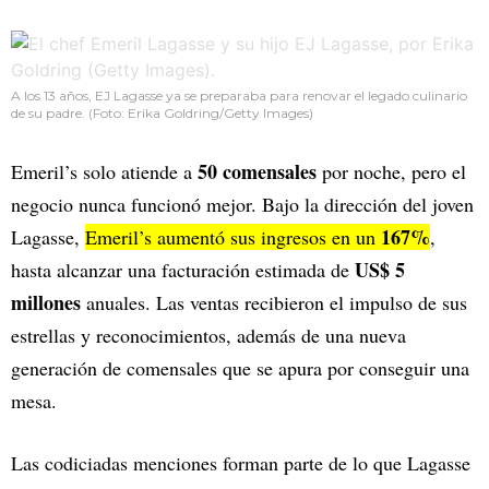
A los 13 años, EJ Lagasse ya se preparaba para renovar el legado culinario
de su padre. (Foto: Erika Goldring/Getty Images)
50 comensales
Emeril’s solo atiende a
por noche, pero el
negocio nunca funcionó mejor. Bajo la dirección del joven
167%
Lagasse,
Emeril’s aumentó sus ingresos en un
,
US$ 5
hasta alcanzar una facturación estimada de
millones
anuales. Las ventas recibieron el impulso de sus
estrellas y reconocimientos, además de una nueva
generación de comensales que se apura por conseguir una
mesa.
Las codiciadas menciones forman parte de lo que Lagasse