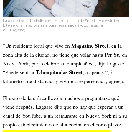
Las dos estrellas Michelin confirmaron el salto de Emeril’s y convirtieron a
EJ en el chef más joven en lograr esa marca. (Foto: Instagram
@EJLagasse)
Magazine Street
“Un residente local que vive en
, en la
Per Se
zona alta de la ciudad, no tiene que volar hasta
, en
Nueva York, para celebrar su cumpleaños”, dijo Lagasse.
Tchoupitoulas Street
“Puede venir a
, a apenas 2,5
kilómetros de distancia, y vivir esa experiencia”, agregó.
El éxito de la crítica llevó a muchos a preguntarse qué
viene después. Lagasse dijo que no hay que esperar a un
canal de YouTube, a un restaurante en Nueva York ni a su
propio establecimiento de alta cocina en el corto plazo: