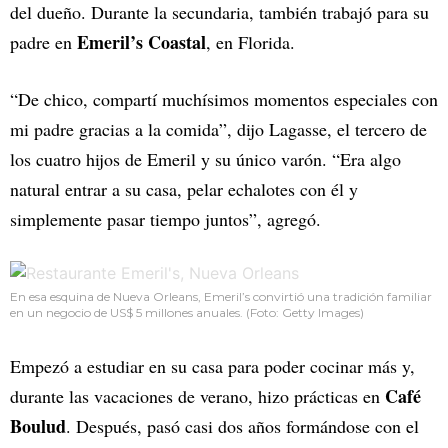
del dueño. Durante la secundaria, también trabajó para su
Emeril’s Coastal
padre en
, en Florida.
“De chico, compartí muchísimos momentos especiales con
mi padre gracias a la comida”, dijo Lagasse, el tercero de
los cuatro hijos de Emeril y su único varón. “Era algo
natural entrar a su casa, pelar echalotes con él y
simplemente pasar tiempo juntos”, agregó.
En esa esquina de Nueva Orleans, Emeril’s convirtió una tradición familiar
en un negocio de US$ 5 millones anuales. (Foto: Getty Images)
Empezó a estudiar en su casa para poder cocinar más y,
Café
durante las vacaciones de verano, hizo prácticas en
Boulud
. Después, pasó casi dos años formándose con el