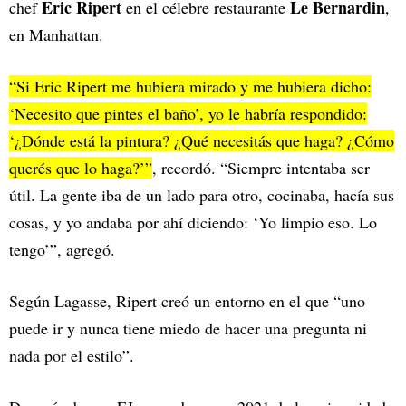
Eric Ripert
Le Bernardin
chef
en el célebre restaurante
,
en Manhattan.
“Si Eric Ripert me hubiera mirado y me hubiera dicho:
‘Necesito que pintes el baño’, yo le habría respondido:
‘¿Dónde está la pintura? ¿Qué necesitás que haga? ¿Cómo
querés que lo haga?’”
, recordó. “Siempre intentaba ser
útil. La gente iba de un lado para otro, cocinaba, hacía sus
cosas, y yo andaba por ahí diciendo: ‘Yo limpio eso. Lo
tengo’”, agregó.
Según Lagasse, Ripert creó un entorno en el que “uno
puede ir y nunca tiene miedo de hacer una pregunta ni
nada por el estilo”.