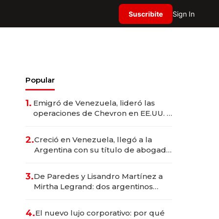
Suscribite
Sign In
Popular
1.
Emigró de Venezuela, lideró las
operaciones de Chevron en EE.UU. y
hoy es la única mujer CEO en Vaca
Muerta
2.
Creció en Venezuela, llegó a la
Argentina con su título de abogado
y construyó un imperio
gastronómico que revoluciona las
3.
De Paredes y Lisandro Martínez a
marcas "fast premium"
Mirtha Legrand: dos argentinos
impulsan el negocio del wellness
deportivo y el cuidado corporal
4.
El nuevo lujo corporativo: por qué