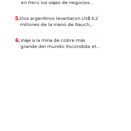
en Perú los viajes de negocios
dejan de ser reuniones para
convertirse en experiencias
5.
Dos argentinos levantaron US$ 6,2
transformadoras
millones de la mano de Rauch,
Englebienne y Woloski
6.
Viaje a la mina de cobre más
grande del mundo: Escondida, el
gigante chileno que exporta US$
14.000 millones anuales