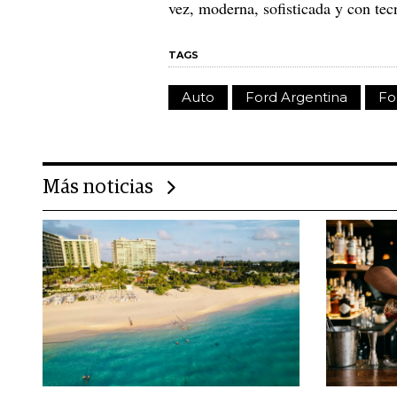
vez, moderna, sofisticada y con tec
TAGS
Auto
Ford Argentina
Fo
Más noticias