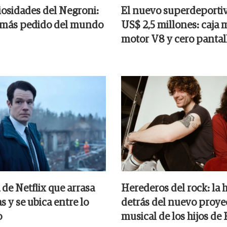
iosidades del Negroni:
El nuevo superdeporti
l más pedido del mundo
US$ 2,5 millones: caja 
motor V8 y cero pantal
de Netflix que arrasa
Herederos del rock: la h
as y se ubica entre lo
detrás del nuevo proye
o
musical de los hijos de