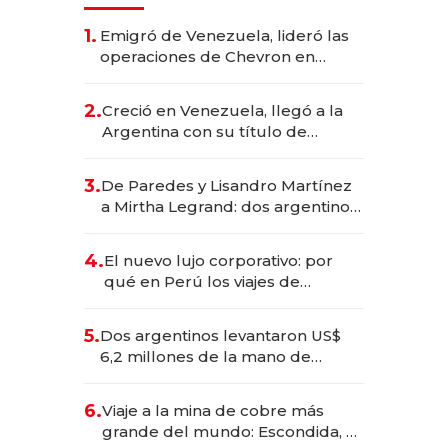
1.
Emigró de Venezuela, lideró las
operaciones de Chevron en
EE.UU. y hoy es la única mujer
CEO en Vaca Muerta
2.
Creció en Venezuela, llegó a la
Argentina con su título de
abogado y construyó un imperio
gastronómico que revoluciona
3.
De Paredes y Lisandro Martínez
las marcas "fast premium"
a Mirtha Legrand: dos argentinos
impulsan el negocio del wellness
deportivo y el cuidado corporal
4.
El nuevo lujo corporativo: por
qué en Perú los viajes de
negocios dejan de ser reuniones
para convertirse en experiencias
5.
Dos argentinos levantaron US$
transformadoras
6,2 millones de la mano de
Rauch, Englebienne y Woloski
6.
Viaje a la mina de cobre más
grande del mundo: Escondida, el