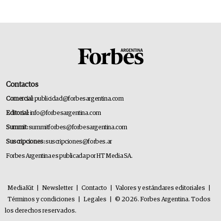
Contactos
Comercial:
publicidad@forbesargentina.com
Editorial:
info@forbesargentina.com
Summit:
summitforbes@forbesargentina.com
Suscripciones:
suscripciones@forbes.ar
Forbes Argentina es publicada por HT Media SA.
MediaKit
|
Newsletter
|
Contacto
|
Valores y estándares editoriales
|
Términos y condiciones
|
Legales
|
© 2026. Forbes Argentina. Todos
los derechos reservados.