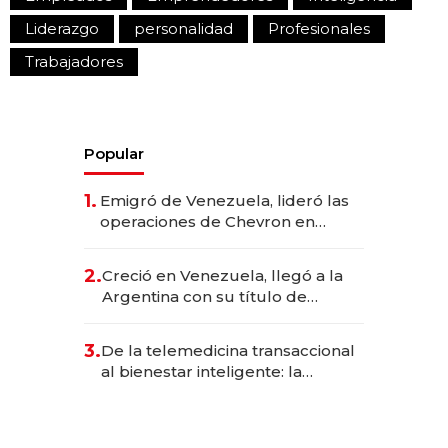
Liderazgo
personalidad
Profesionales
Trabajadores
Popular
1.
Emigró de Venezuela, lideró las
operaciones de Chevron en
EE.UU. y hoy es la única mujer
CEO en Vaca Muerta
2.
Creció en Venezuela, llegó a la
Argentina con su título de
abogado y construyó un imperio
gastronómico que revoluciona
3.
De la telemedicina transaccional
las marcas "fast premium"
al bienestar inteligente: la
evolución de doc24 para
transformar a las organizaciones