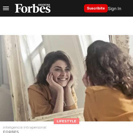
Sign In
Suscribite
LIFESTYLE
inteligencia intrapersonal
FORBES