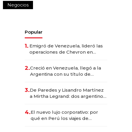
Negocios
Popular
1.
Emigró de Venezuela, lideró las
operaciones de Chevron en
EE.UU. y hoy es la única mujer
CEO en Vaca Muerta
2.
Creció en Venezuela, llegó a la
Argentina con su título de
abogado y construyó un imperio
gastronómico que revoluciona
3.
De Paredes y Lisandro Martínez
las marcas "fast premium"
a Mirtha Legrand: dos argentinos
impulsan el negocio del wellness
deportivo y el cuidado corporal
4.
El nuevo lujo corporativo: por
qué en Perú los viajes de
negocios dejan de ser reuniones
para convertirse en experiencias