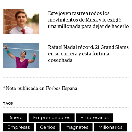
Este joven rastrea todos los
movimientos de Musk y le exigió
una millonada para dejar de hacerlo
Rafael Nadal récord: 21 Grand Slams
en su carrera y esta fortuna
cosechada
*Nota publicada en Forbes España
TAGS
Dinero
Emprendedores
Empresarios
Empresas
Genios
magnates
Millonarios