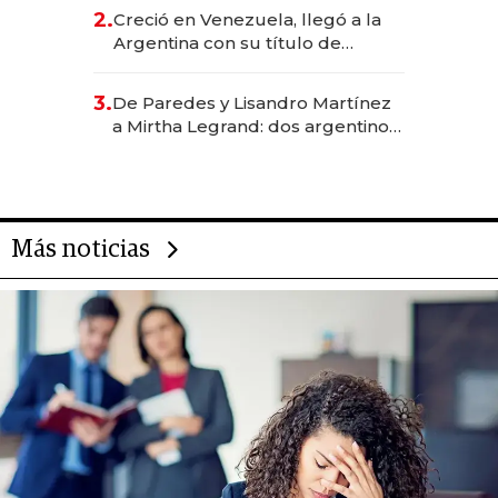
CEO en Vaca Muerta
2.
Creció en Venezuela, llegó a la
Argentina con su título de
abogado y construyó un imperio
gastronómico que revoluciona
3.
De Paredes y Lisandro Martínez
las marcas "fast premium"
a Mirtha Legrand: dos argentinos
impulsan el negocio del wellness
deportivo y el cuidado corporal
Más noticias