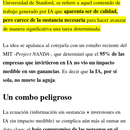
Universidad de Stanford, se refiere a aquel contenido de
aparenta ser de calidad,
trabajo generado por IA que
pero carece de la sustancia necesaria
para hacer avanzar
de manera significativa una tarea determinada.
La idea se apalanca al cotejarla con un estudio reciente del
95% de las
MIT -
Project NANDA
-, que determinó que el
empresas que invirtieron en IA no vio un impacto
medible en sus ganancias
la IA, por sí
. Es decir que
sola, no mueve la aguja
.
Un combo peligroso
+
La ecuación (información sin sustancia
inversiones en
IA sin impacto medible) se complica aún más al sumar un
bajo compromiso de las personas en el
dato clave: el