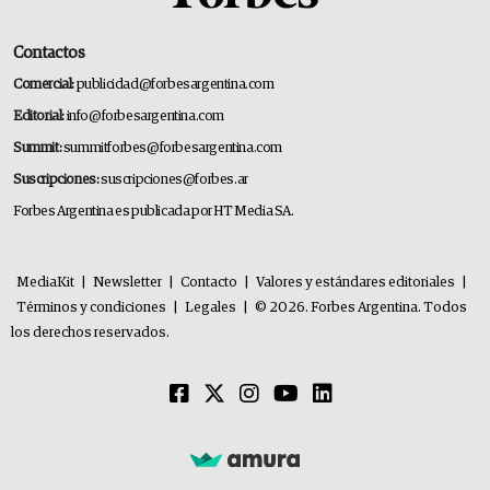
Contactos
Comercial:
publicidad@forbesargentina.com
Editorial:
info@forbesargentina.com
Summit:
summitforbes@forbesargentina.com
Suscripciones:
suscripciones@forbes.ar
Forbes Argentina es publicada por HT Media SA.
MediaKit
|
Newsletter
|
Contacto
|
Valores y estándares editoriales
|
Términos y condiciones
|
Legales
|
© 2026. Forbes Argentina. Todos
los derechos reservados.