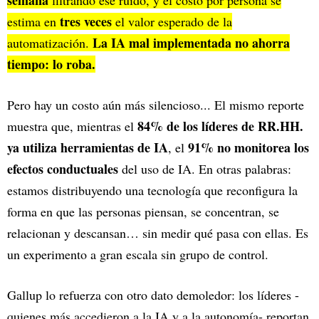
semana
filtrando ese ruido, y el costo por persona se
tres veces
estima en
el valor esperado de la
La IA mal implementada no ahorra
automatización.
tiempo: lo roba.
Pero hay un costo aún más silencioso... El mismo reporte
84% de los líderes de RR.HH.
muestra que, mientras el
ya utiliza herramientas de IA
91% no monitorea los
, el
efectos conductuales
del uso de IA. En otras palabras:
estamos distribuyendo una tecnología que reconfigura la
forma en que las personas piensan, se concentran, se
relacionan y descansan… sin medir qué pasa con ellas. Es
un experimento a gran escala sin grupo de control.
Gallup lo refuerza con otro dato demoledor: los líderes -
quienes más accedieron a la IA y a la autonomía- reportan