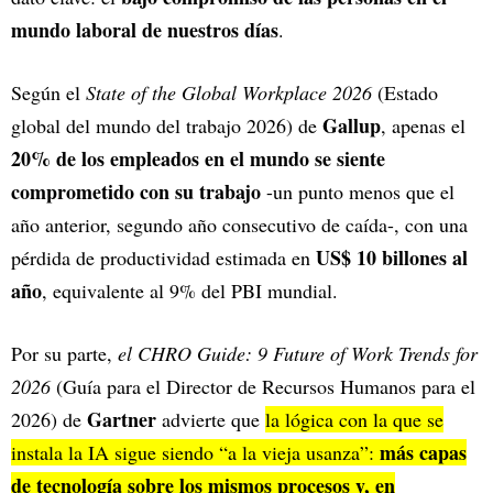
mundo laboral de nuestros días
.
Según el
State of the Global Workplace 2026
(Estado
Gallup
global del mundo del trabajo 2026) de
, apenas el
20% de los empleados en el mundo se siente
comprometido con su trabajo
-un punto menos que el
año anterior, segundo año consecutivo de caída-, con una
US$ 10 billones al
pérdida de productividad estimada en
año
, equivalente al 9% del PBI mundial.
Por su parte,
el CHRO Guide: 9 Future of Work Trends for
2026
(Guía para el Director de Recursos Humanos para el
Gartner
2026) de
advierte que
la lógica con la que se
más capas
instala la IA sigue siendo “a la vieja usanza”:
de tecnología sobre los mismos procesos y, en