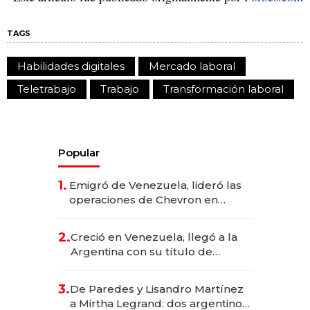
TAGS
Habilidades digitales
Mercado laboral
Teletrabajo
Trabajo
Transformación laboral
Popular
1.
Emigró de Venezuela, lideró las
operaciones de Chevron en
EE.UU. y hoy es la única mujer
CEO en Vaca Muerta
2.
Creció en Venezuela, llegó a la
Argentina con su título de
abogado y construyó un imperio
gastronómico que revoluciona
3.
De Paredes y Lisandro Martínez
las marcas "fast premium"
a Mirtha Legrand: dos argentinos