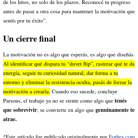
de los hitos, no solo de los plazos. Reconocé tu progreso
antes de pasar a otra cosa para mantener la motivación que
sentís por tu éxito”.
Un cierre final
La motivación no es algo que esperás, es algo que diseñás.
Al identificar qué dispara tu “duvet flip”, rastrear qué te da
energía, seguir tu curiosidad natural, dar forma a tu
entorno y eliminar la resistencia oculta, pasás de forzar la
motivación a crearla.
Cuando eso sucede, concluye
tenés
Parsons, el trabajo ya no se siente como algo que
que sobrevivir
genuinamente te
; se convierte en algo que
atrae.
*Este artículo fue publicado originalmente por
Forbes.com