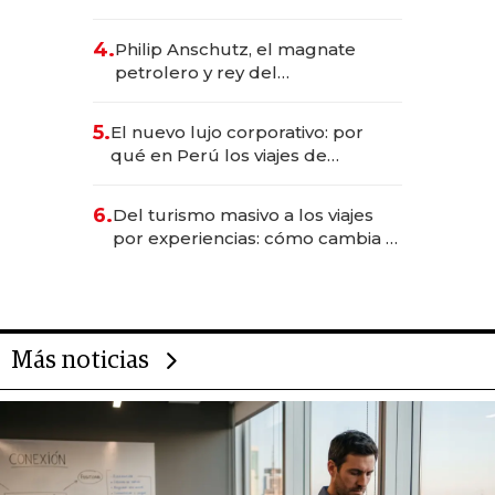
impulsan el negocio del wellness
deportivo y el cuidado corporal
4.
Philip Anschutz, el magnate
petrolero y rey del
entretenimiento que va por la
licitación de Tecnópolis junto a
5.
El nuevo lujo corporativo: por
Fénix
qué en Perú los viajes de
negocios dejan de ser reuniones
para convertirse en experiencias
6.
Del turismo masivo a los viajes
transformadoras
por experiencias: cómo cambia el
negocio de la asistencia al viajero
Más noticias