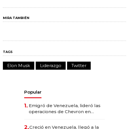
MIRA TAMBIÉN
TAGS
Elon Musk
Liderazgo
Twitter
Popular
1.
Emigró de Venezuela, lideró las
operaciones de Chevron en
EE.UU. y hoy es la única mujer
CEO en Vaca Muerta
2.
Creció en Venezuela, llegó a la