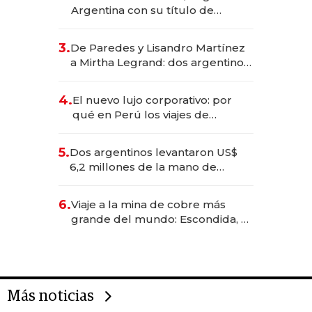
Argentina con su título de
abogado y construyó un imperio
gastronómico que revoluciona
3.
De Paredes y Lisandro Martínez
las marcas "fast premium"
a Mirtha Legrand: dos argentinos
impulsan el negocio del wellness
deportivo y el cuidado corporal
4.
El nuevo lujo corporativo: por
qué en Perú los viajes de
negocios dejan de ser reuniones
para convertirse en experiencias
5.
Dos argentinos levantaron US$
transformadoras
6,2 millones de la mano de
Rauch, Englebienne y Woloski
6.
Viaje a la mina de cobre más
grande del mundo: Escondida, el
gigante chileno que exporta US$
14.000 millones anuales
Más noticias