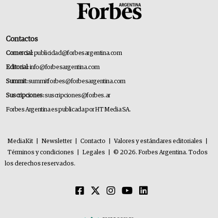
Contactos
Comercial:
publicidad@forbesargentina.com
Editorial:
info@forbesargentina.com
Summit:
summitforbes@forbesargentina.com
Suscripciones:
suscripciones@forbes.ar
Forbes Argentina es publicada por HT Media SA.
MediaKit
|
Newsletter
|
Contacto
|
Valores y estándares editoriales
|
Términos y condiciones
|
Legales
|
© 2026. Forbes Argentina. Todos
los derechos reservados.