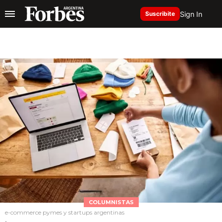
Sign In
Suscribite
COLUMNISTAS
e-commerce pymes y startups argentinas
.