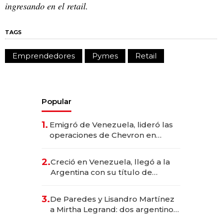
ingresando en el retail.
TAGS
Emprendedores
Pymes
Retail
Popular
1.
Emigró de Venezuela, lideró las
operaciones de Chevron en
EE.UU. y hoy es la única mujer
CEO en Vaca Muerta
2.
Creció en Venezuela, llegó a la
Argentina con su título de
abogado y construyó un imperio
gastronómico que revoluciona
3.
De Paredes y Lisandro Martínez
las marcas "fast premium"
a Mirtha Legrand: dos argentinos
impulsan el negocio del wellness