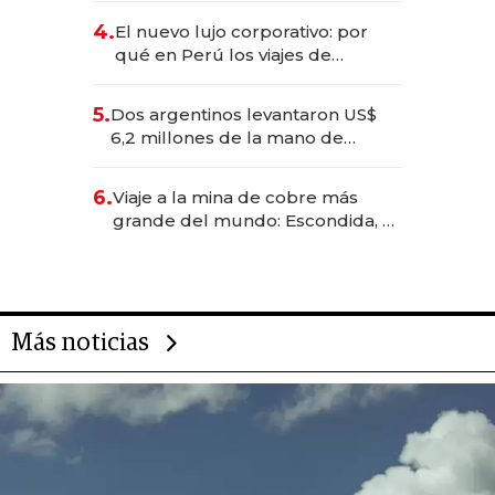
deportivo y el cuidado corporal
4.
El nuevo lujo corporativo: por
qué en Perú los viajes de
negocios dejan de ser reuniones
para convertirse en experiencias
5.
Dos argentinos levantaron US$
transformadoras
6,2 millones de la mano de
Rauch, Englebienne y Woloski
6.
Viaje a la mina de cobre más
grande del mundo: Escondida, el
gigante chileno que exporta US$
14.000 millones anuales
Más noticias