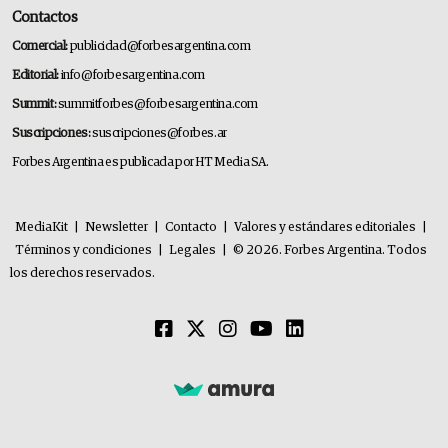
Contactos
Comercial:
publicidad@forbesargentina.com
Editorial:
info@forbesargentina.com
Summit:
summitforbes@forbesargentina.com
Suscripciones:
suscripciones@forbes.ar
Forbes Argentina es publicada por HT Media SA.
MediaKit
|
Newsletter
|
Contacto
|
Valores y estándares editoriales
|
Términos y condiciones
|
Legales
|
© 2026. Forbes Argentina. Todos
los derechos reservados.