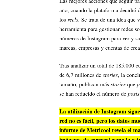
Las mejores acciones que seguir p
año, cuando la plataforma decidió 
los
reels
. Se trata de una idea que 
herramienta para gestionar redes so
números de Instagram para ver y sa
marcas, empresas y cuentas de cre
Tras analizar un total de 185.000 
de 6,7 millones de
stories
, la conc
tamaño, publican más
stories
que
p
se han reducido el número de
post
La utilización de Instagram sigue
red no es fácil, pero los datos m
informe de Metricool revela el m
imágenes de carrusel como la est