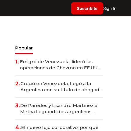
Suscribite
Sign In
Popular
1.
Emigró de Venezuela, lideró las
operaciones de Chevron en EE.UU. y
hoy es la única mujer CEO en Vaca
Muerta
2.
Creció en Venezuela, llegó a la
Argentina con su título de abogado
y construyó un imperio
gastronómico que revoluciona las
3.
De Paredes y Lisandro Martínez a
marcas "fast premium"
Mirtha Legrand: dos argentinos
impulsan el negocio del wellness
deportivo y el cuidado corporal
4.
El nuevo lujo corporativo: por qué