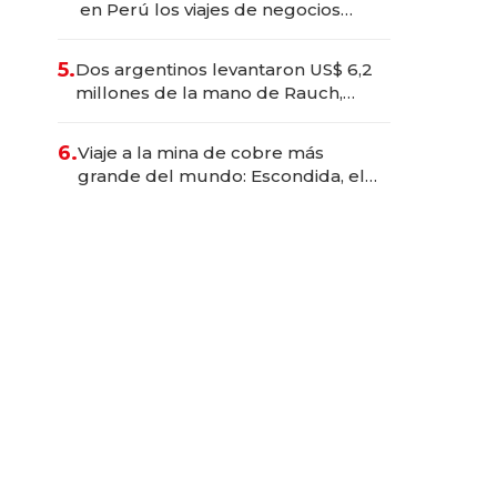
en Perú los viajes de negocios
dejan de ser reuniones para
convertirse en experiencias
5.
Dos argentinos levantaron US$ 6,2
transformadoras
millones de la mano de Rauch,
Englebienne y Woloski
6.
Viaje a la mina de cobre más
grande del mundo: Escondida, el
gigante chileno que exporta US$
14.000 millones anuales