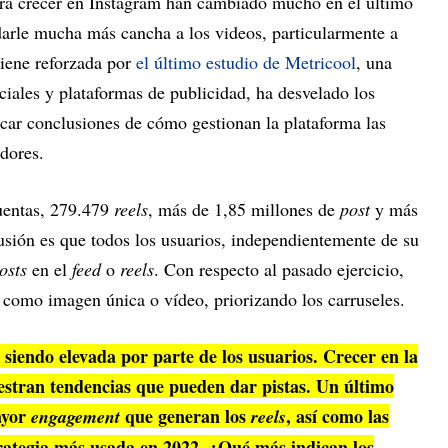
ara crecer en Instagram han cambiado mucho en el último
darle mucha más cancha a los videos, particularmente a
viene reforzada por
el último estudio de Metricool
, una
ciales y plataformas de publicidad, ha desvelado los
car conclusiones de cómo gestionan la plataforma las
adores.
cuentas, 279.479
reels
, más de 1,85 millones de
post
y más
lusión es que todos los usuarios, independientemente de su
osts
en el
feed
o
reels
. Con respecto al pasado ejercicio,
s
como imagen única o vídeo, priorizando los carruseles.
 siendo elevada por parte de los usuarios. Crecer en la
uestran tendencias que pueden dar pistas. Un último
ayor
que generan los
, así como las
engagement
reels
rategia más usada en 2022. ¿Qué más indican los