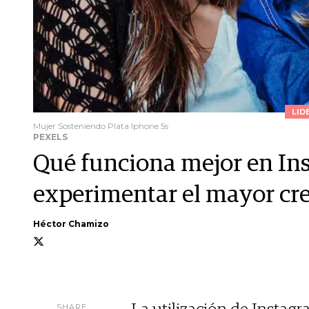
LID
Mujer Sosteniendo Plata Iphone 5s
PEXELS
Qué funciona mejor en In
experimentar el mayor cre
Héctor Chamizo
SHARE